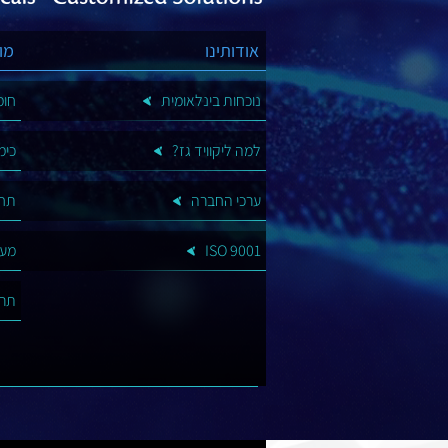
אודותינו
מו
נוכחות בינלאומית
חומ
למה ליקוויד גז?
כימ
ערכי החברה
תח
ISO 9001
מער
תרמ